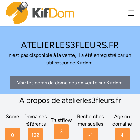
ATELIERLES3FLEURS.FR
n'est pas disponible à la vente, il a été enregistré par un
utilisateur de Kifdom.
Voir les noms de domaines en vente sur Kifdom
A propos de atelierles3fleurs.fr
Score
Domaines
Recherches
Age du
Trustflow
référents
mensuelles
domaine
3
0
132
-1
4