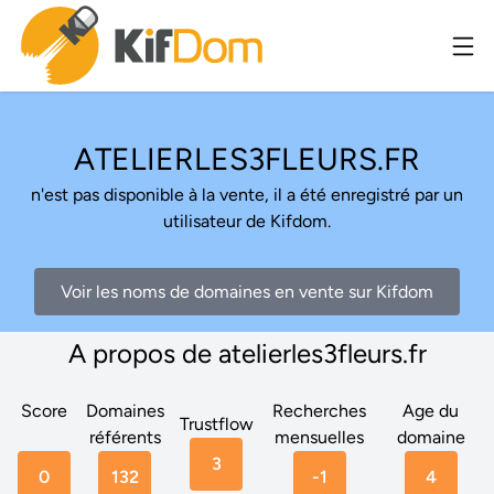
ATELIERLES3FLEURS.FR
n'est pas disponible à la vente, il a été enregistré par un
utilisateur de Kifdom.
Voir les noms de domaines en vente sur Kifdom
A propos de atelierles3fleurs.fr
Score
Domaines
Recherches
Age du
Trustflow
référents
mensuelles
domaine
3
0
132
-1
4