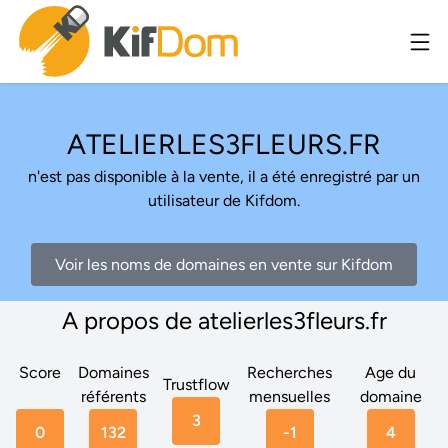
ATELIERLES3FLEURS.FR
n'est pas disponible à la vente, il a été enregistré par un
utilisateur de Kifdom.
Voir les noms de domaines en vente sur Kifdom
A propos de atelierles3fleurs.fr
Score
Domaines
Recherches
Age du
Trustflow
référents
mensuelles
domaine
3
0
132
-1
4