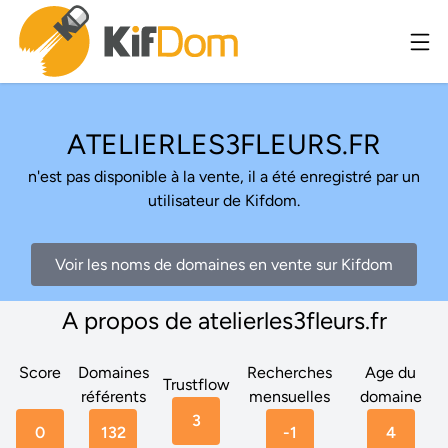
ATELIERLES3FLEURS.FR
n'est pas disponible à la vente, il a été enregistré par un
utilisateur de Kifdom.
Voir les noms de domaines en vente sur Kifdom
A propos de atelierles3fleurs.fr
Score
Domaines
Recherches
Age du
Trustflow
référents
mensuelles
domaine
3
0
132
-1
4